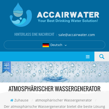
HINTERLASS EINE NACHRICHT ：
sale@accairwater.com
Deutsch
ATMOSPHÄRISCHER WASSERGENERATOR
Zuhause
/
atmosphärischer Wassergenerator
/
Der atmosphärische Wassergenerator bietet die beste Lösung