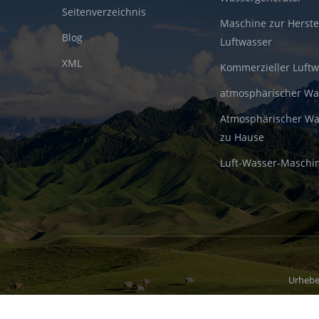
Seitenverzeichnis
Maschine zur Herste
Blog
Luftwasser
XML
Kommerzieller Luft
atmosphärischer W
Atmosphärischer Wa
zu Hause
Luft-Wasser-Maschi
Urhebe