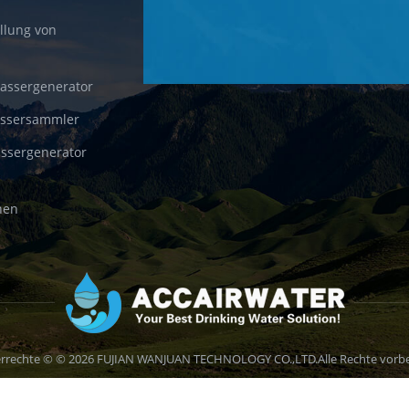
llung von
wassergenerator
assersammler
ssergenerator
nen
rrechte © © 2026 FUJIAN WANJUAN TECHNOLOGY CO.,LTD.Alle Rechte vorbe