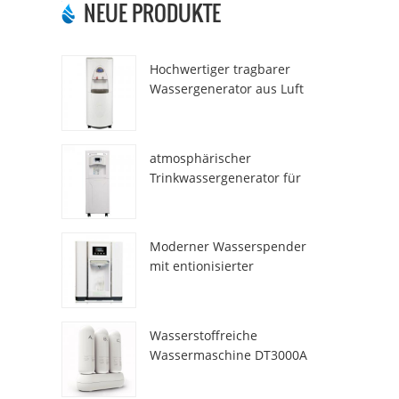
NEUE PRODUKTE
Hochwertiger tragbarer
Wassergenerator aus Luft
HR-77M
atmosphärischer
Trinkwassergenerator für
den Heimgebrauch hr-88c
Moderner Wasserspender
mit entionisierter
Frischatmosphäre ZL9510W
Wasserstoffreiche
Wassermaschine DT3000A