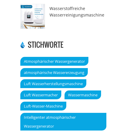
Wasserstoffreiche
Wasserreinigungsmaschine
DT6000A
STICHWORTE
Atmosphärischer Wassergenerator
atmosphärische Wassererzeugung
Luft Wasserherstellungsmaschine
Luft Wassermacher
Wassermaschine
Luft-Wasser-Maschine
Intelligenter atmosphärischer
Wassergenerator