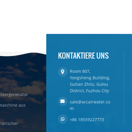
KONTAKTIERE UNS
Room 807,
Yongsheng Building,
Gutian Zhilu, Gulou
District, Fuzhou City
ssergenerator
sale@accairwater.co
maschine aus
m
+86 18559227773
härischer