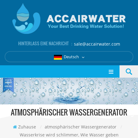
HINTERLASS EINE NACHRICHT ：
sale@accairwater.com
Deutsch
ATMOSPHÄRISCHER WASSERGENERATOR
Zuhause
/
atmosphärischer Wassergenerator
/
Wasserkrise wird schlimmer, Wie Wasser geben