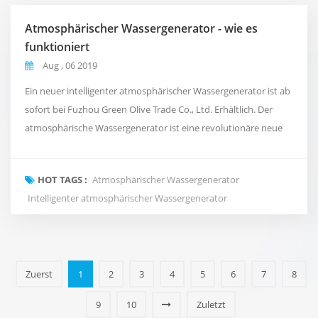
Atmosphärischer Wassergenerator - wie es
funktioniert
Aug , 06 2019
Ein neuer intelligenter atmosphärischer Wassergenerator ist ab
sofort bei Fuzhou Green Olive Trade Co., Ltd. Erhältlich. Der
atmosphärische Wassergenerator ist eine revolutionäre neue
Methode, um sauberes und reines Wasser in Ihr Büro zu
bringen, das sich vom natürlichen Wasserkreislauf des Planeten
HOT TAGS :
Atmosphärischer Wassergenerator
inspirieren lässt. Es nimmt die Luft um uns herum auf und
Intelligenter atmosphärischer Wassergenerator
wandelt sie durch eine Reihe von Kondensa...
Zuerst
1
2
3
4
5
6
7
8
9
10
Zuletzt