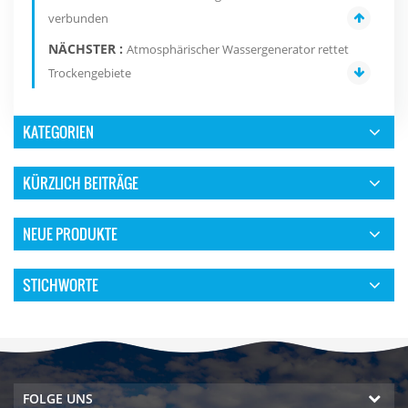
verbunden
NÄCHSTER :
Atmosphärischer Wassergenerator rettet
Trockengebiete
KATEGORIEN
KÜRZLICH BEITRÄGE
NEUE PRODUKTE
STICHWORTE
FOLGE UNS