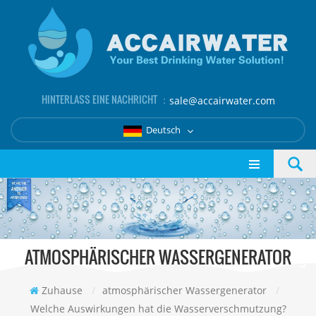
HINTERLASS EINE NACHRICHT ：
sale@accairwater.com
Deutsch
ATMOSPHÄRISCHER WASSERGENERATOR
Zuhause
/
atmosphärischer Wassergenerator
/
Welche Auswirkungen hat die Wasserverschmutzung?