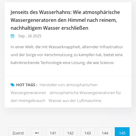
Jenseits des Wasserhahns: Wie atmosphärische
Wassergeneratoren den Himmel nach reinem,
nachhaltigem Wasser erschließen
Sep , 26 2025
In einer Welt, die mit Wasserknappheit, alternder Infrastruktur
und der Sorge vor Verschmutzung zu kämpfen hat, bietet eine
bahnbrechende Technologie eine Lösung, die wie Science-
Fiction klingt: die Erzeugung von reinem, frischem Trinkwasser
direkt aus der Luft, die wir atmen. Das ist die Realität von
HOT TAGS :
Hersteller von atmosphärischen
Atmosphärische Wassergeneratoren (AWGs), eine Technologie,
Wassergeneratoren
atmosphärische Wassergeneratoren für
die unsere Beziehung zum Wasser neu de...
den Heimgebrauch
Wasser aus der Luftmaschine
Zuerst
141
142
143
144
145