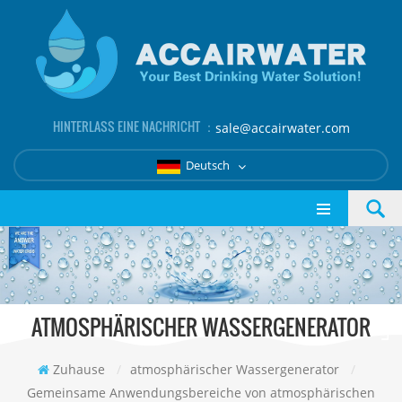
HINTERLASS EINE NACHRICHT ：
sale@accairwater.com
Deutsch
ATMOSPHÄRISCHER WASSERGENERATOR
Zuhause
/
atmosphärischer Wassergenerator
/
Gemeinsame Anwendungsbereiche von atmosphärischen