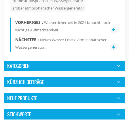
Home atmosphärischer Wassergenerator
großer atmosphärischer Wassergenerator
VORHERIGES :
Wassersicherheit in 2021 braucht noch
wichtige Aufmerksamkeit
NÄCHSTER :
Neues Wasser Ersatz: Atmosphärischer
Wassergenerator.
KATEGORIEN
KÜRZLICH BEITRÄGE
NEUE PRODUKTE
STICHWORTE