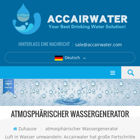
HINTERLASS EINE NACHRICHT ：
sale@accairwater.com
Deutsch
ATMOSPHÄRISCHER WASSERGENERATOR
Zuhause
/
atmosphärischer Wassergenerator
/
Luft in Wasser umwandeln: Accairwater hat große Fortschritte