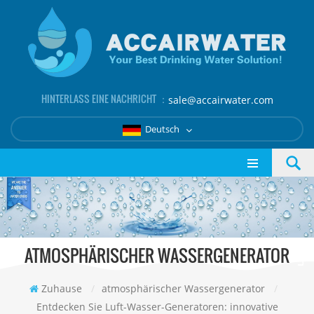
HINTERLASS EINE NACHRICHT ：
sale@accairwater.com
Deutsch
ATMOSPHÄRISCHER WASSERGENERATOR
Zuhause
/
atmosphärischer Wassergenerator
/
Entdecken Sie Luft-Wasser-Generatoren: innovative