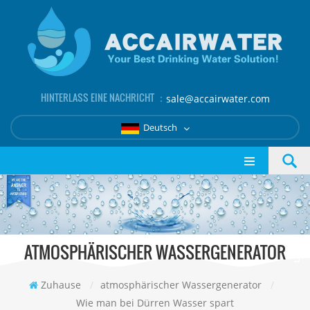
HINTERLASS EINE NACHRICHT ：
sale@accairwater.com
Deutsch
ATMOSPHÄRISCHER WASSERGENERATOR
Zuhause
/
atmosphärischer Wassergenerator
/
Wie man bei Dürren Wasser spart