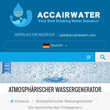
HINTERLASS EINE NACHRICHT ：
sale@accairwater.com
Deutsch
ATMOSPHÄRISCHER WASSERGENERATOR
Zuhause
/
atmosphärischer Wassergenerator
/
Die Geschichte des Trinkwassers