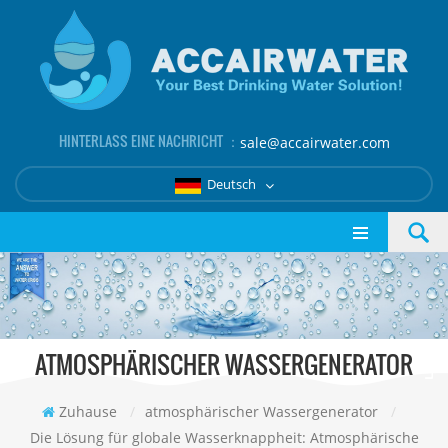
HINTERLASS EINE NACHRICHT ：
sale@accairwater.com
Deutsch
ATMOSPHÄRISCHER WASSERGENERATOR
Zuhause
/
atmosphärischer Wassergenerator
/
Die Lösung für globale Wasserknappheit: Atmosphärische