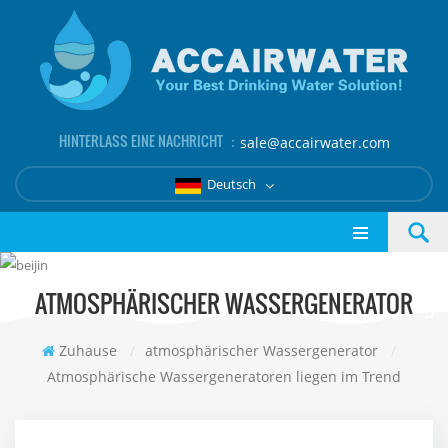
HINTERLASS EINE NACHRICHT ：
sale@accairwater.com
Deutsch
ATMOSPHÄRISCHER WASSERGENERATOR
Zuhause
/
atmosphärischer Wassergenerator
/
Atmosphärische Wassergeneratoren liegen im Trend